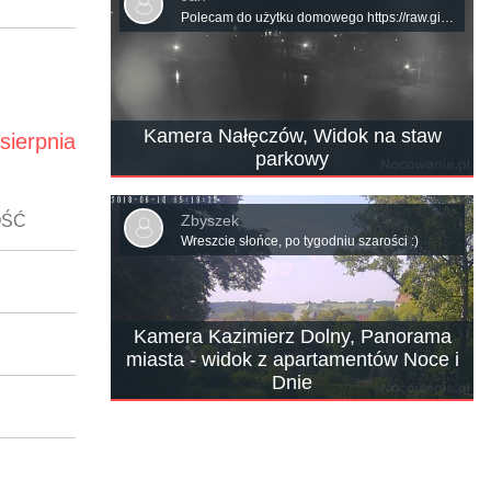
Polecam do użytku domowego https://raw.githubusercontent.com/mariuszmjm/M3U8-TV-KAMERA-POLSKA/refs/heads/main/Kamery-pogodowe.m3u8
Kamera Nałęczów, Widok na staw
 sierpnia
parkowy
Zbyszek
OŚĆ
Wreszcie słońce, po tygodniu szarości :)
Kamera Kazimierz Dolny, Panorama
miasta - widok z apartamentów Noce i
Dnie