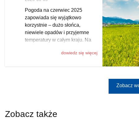
morzem
Pogoda na czerwiec 2025
zapowiada się wyjątkowo
korzystnie – dużo słońca,
niewiele opadów i przyjemne
temperatury w całym kraju. Na
podstawie przewidywań
dowiedz się więcej
synoptyków, przygotowaliśmy
długoterminową prognozę
pogody. Sprawdź, gdzie i kiedy
warto zaplanować urlop, by w
pełni skorzystać z dobrej aury i
Zobacz wc
uniknąć tłumów.
Zobacz także