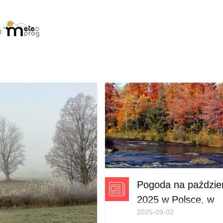
l
Pogoda na paździe
2025 w Polsce, w
2025-09-02
górach, nad morz