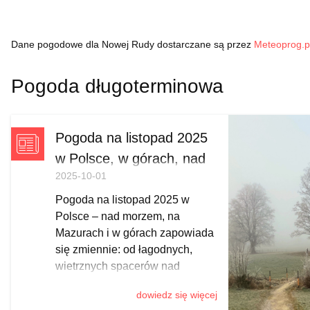
Dane pogodowe dla Nowej Rudy dostarczane są przez
Meteoprog.p
Pogoda długoterminowa
Pogoda na listopad 2025
w Polsce, w górach, nad
2025-10-01
morzem
Pogoda na listopad 2025 w
Polsce – nad morzem, na
Mazurach i w górach zapowiada
się zmiennie: od łagodnych,
wietrznych spacerów nad
Bałtykiem, przez mglisto-
dowiedz się więcej
słoneczne Mazury i pierwsze