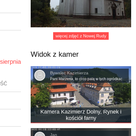
więcej zdjęć z Nowej Rudy
Widok z kamer
sierpnia
Bywalec Kazimierza
Pani Marzena, to ci co palą w tych ogródkach ponoszą ogromny koszt papierosów aby akcyza z nich zasiliła 500+. Aby te dzieci mogły jeść pizzę. Czyli.nie narzekać tylko podziękować się należy Jk
OŚĆ
Kamera Kazimierz Dolny, Rynek i
kościół farny
Jan