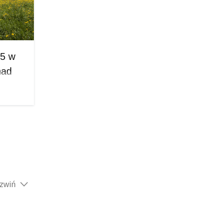
r,
aju, aż
ły,
acyjny
25 w
nad
p lub
ogoda
gionach
 dla
ognozę
i
ozwiń
gł
enne