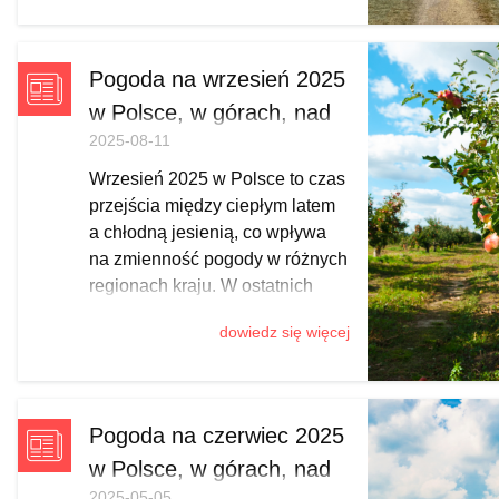
przymrozki w centrum, po coraz
częstszy śnieg w Tatrach,
Pieninach, Bieszczadach,
Pogoda na wrzesień 2025
Karkonoszach i Beskidach.
w Polsce, w górach, nad
Sprawdź, kiedy trafić na
2025-08-11
morzem
przejaśnienia, gdzie spodziewać
się śliskich szlaków i jak
Wrzesień 2025 w Polsce to czas
zaplanować jesienny wypad z
przejścia między ciepłym latem
odpowiednim ekwipunkiem.
a chłodną jesienią, co wpływa
na zmienność pogody w różnych
regionach kraju. W ostatnich
latach był to miesiąc nadzwyczaj
dowiedz się więcej
ciepły. A jak będzie w tym roku?
Postanowiliśmy to sprawdzić na
podstawie długoterminowych
przewidywań synoptyków.
Pogoda na czerwiec 2025
w Polsce, w górach, nad
2025-05-05