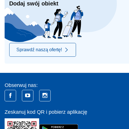
Dodaj swój obiekt
Sprawdź naszą ofertę!
Obserwuj nas:
Zeskanuj kod QR i pobierz aplikację