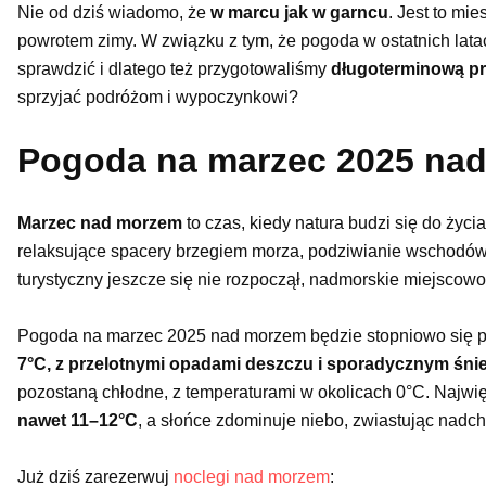
Nie od dziś wiadomo, że
w marcu jak w garncu
. Jest to mie
powrotem zimy. W związku z tym, że pogoda w ostatnich latac
sprawdzić i dlatego też przygotowaliśmy
długoterminową p
sprzyjać podróżom i wypoczynkowi?
Pogoda na marzec 2025 na
Marzec nad morzem
to czas, kiedy natura budzi się do życ
relaksujące spacery brzegiem morza, podziwianie wschodów 
turystyczny jeszcze się nie rozpoczął, nadmorskie miejscowo
Pogoda na marzec 2025 nad morzem będzie stopniowo się po
7°C, z przelotnymi opadami deszczu i sporadycznym śni
pozostaną chłodne, z temperaturami w okolicach 0°C. Najwi
nawet 11–12°C
, a słońce zdominuje niebo, zwiastując nadc
Już dziś zarezerwuj
noclegi nad morzem
: