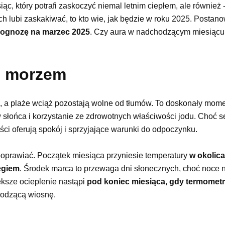
siąc, który potrafi zaskoczyć niemal letnim ciepłem, ale również
h lubi zaskakiwać, to kto wie, jak będzie w roku 2025. Postano
rognozę na marzec 2025
. Czy aura w nadchodzącym miesiącu
d morzem
ia, a plaże wciąż pozostają wolne od tłumów. To doskonały mom
słońca i korzystanie ze zdrowotnych właściwości jodu. Choć 
ści oferują spokój i sprzyjające warunki do odpoczynku.
prawiać. Początek miesiąca przyniesie temperatury
w okolic
egiem
. Środek marca to przewaga dni słonecznych, choć noce 
ększe ocieplenie nastąpi
pod koniec miesiąca, gdy termomet
hodzącą wiosnę.