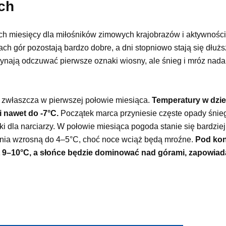
ch
ych miesięcy dla miłośników zimowych krajobrazów i aktywności
ch gór pozostają bardzo dobre, a dni stopniowo stają się dłużs
zynają odczuwać pierwsze oznaki wiosny, ale śnieg i mróz nad
 zwłaszcza w pierwszej połowie miesiąca.
Temperatury w dzi
i nawet do -7°C.
Początek marca przyniesie częste opady śnie
 dla narciarzy. W połowie miesiąca pogoda stanie się bardziej
 dnia wzrosną do 4–5°C, choć noce wciąż będą mroźne.
Pod kon
t 9–10°C, a słońce będzie dominować nad górami, zapowiad