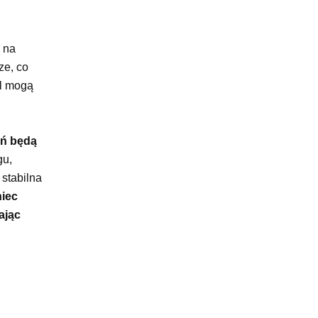
 na
ze, co
al mogą
eń będą
gu,
 stabilna
iec
ając