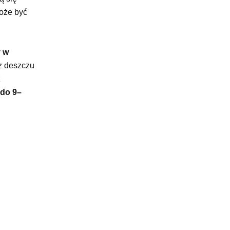
może być
y w
z deszczu
z
 do 9–