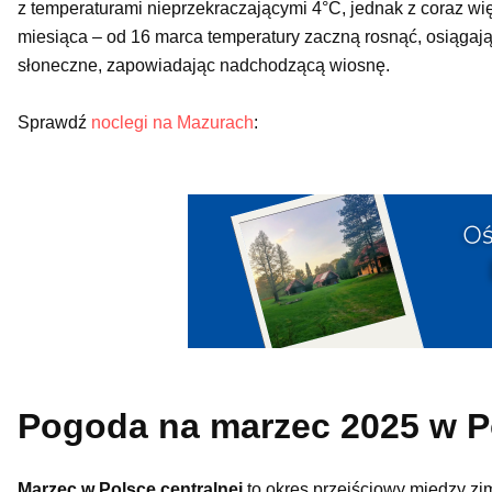
z temperaturami nieprzekraczającymi 4°C, jednak z coraz wi
miesiąca – od 16 marca temperatury zaczną rosnąć, osiągaj
słoneczne, zapowiadając nadchodzącą wiosnę.
Sprawdź
noclegi na Mazurach
:
Pogoda na marzec 2025 w Po
Marzec w Polsce centralnej
to okres przejściowy między zi