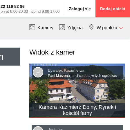
22 116 82 96
Zaloguj się
Dodaj obiekt
pn-pt 8:00-20:00 · sb-nd 9:00-17:00
Kamery
Zdjęcia
W pobliżu
Widok z kamer
m
Bywalec Kazimierza
Pani Marzena, to ci co palą w tych ogródkach ponoszą ogromny koszt papierosów aby akcyza z nich zasiliła 500+. Aby te dzieci mogły jeść pizzę. Czyli.nie narzekać tylko podziękować się należy Jk
Kamera Kazimierz Dolny, Rynek i
kościół farny
Justyna