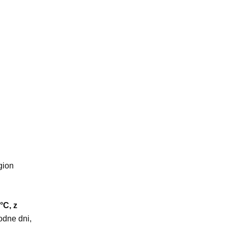
gion
°C, z
odne dni,