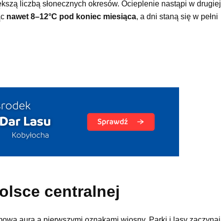
ększą liczbą słonecznych okresów. Ocieplenie nastąpi w drugie
ąc
nawet 8–12°C pod koniec miesiąca
, a dni staną się w pełni
lsce centralnej
mową aurą a pierwszymi oznakami wiosny. Parki i lasy zaczynaj