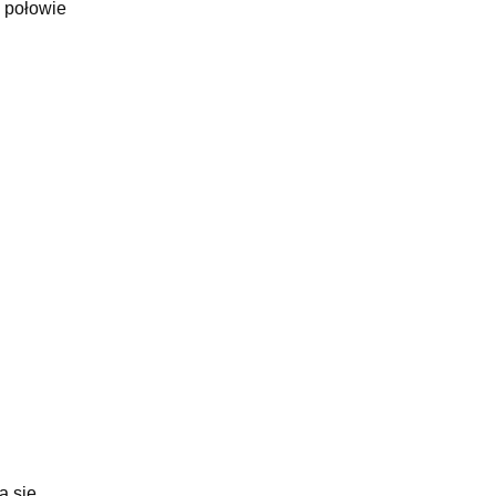
j połowie
ą się