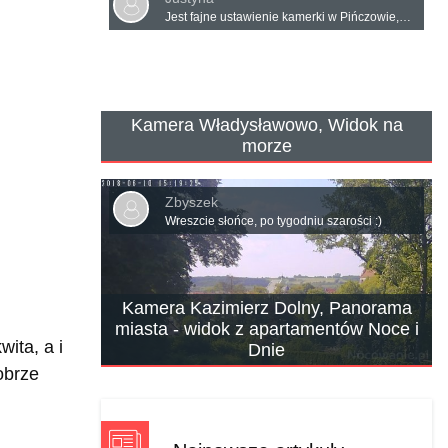
Jest fajne ustawienie kamerki w Pińczowie,nie zawsze działa ale pięknie ustawiona
Kamera Władysławowo, Widok na
morze
Zbyszek
Wreszcie słońce, po tygodniu szarości :)
Kamera Kazimierz Dolny, Panorama
miasta - widok z apartamentów Noce i
ita, a i
Dnie
obrze