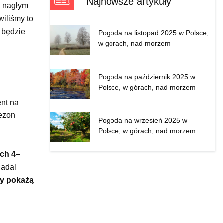
Najnowsze artykuły
 - nagłym
wiliśmy to
 będzie
Pogoda na listopad 2025 w Polsce,
w górach, nad morzem
Pogoda na październik 2025 w
Polsce, w górach, nad morzem
ent na
sezon
Pogoda na wrzesień 2025 w
Polsce, w górach, nad morzem
ach 4–
nadal
ry pokażą