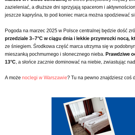
zazieleniać, a dłuższe dni sprzyjają spacerom i aktywnośc
jeszcze kapryśna, to pod koniec marca można spodziewać się 
Pogoda na marzec 2025 w Polsce centralnej będzie dość zr
przedziale 3–7°C w ciągu dnia i lekkie przymrozki nocą, 
ze śniegiem. Środkowa część marca utrzyma się w podobnym 
mieszanką pochmurnego i słonecznego nieba.
Prawdziwe oc
13°C
, a słońce zacznie dominować na niebie, zwiastując nad
A może
noclegi w Warszawie
? Tu na pewno znajdziesz coś d