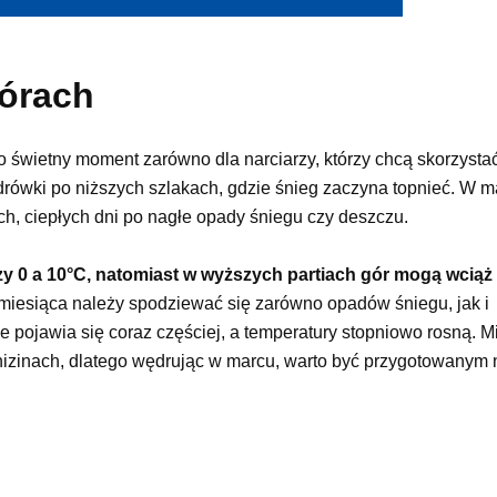
órach
To świetny moment zarówno dla narciarzy, którzy chcą skorzysta
wędrówki po niższych szlakach, gdzie śnieg zaczyna topnieć. W 
h, ciepłych dni po nagłe opady śniegu czy deszczu.
y 0 a 10°C, natomiast w wyższych partiach gór mogą wciąż
miesiąca należy spodziewać się zarówno opadów śniegu, jak i
e pojawia się coraz częściej, a temperatury stopniowo rosną. 
 nizinach, dlatego wędrując w marcu, warto być przygotowanym 