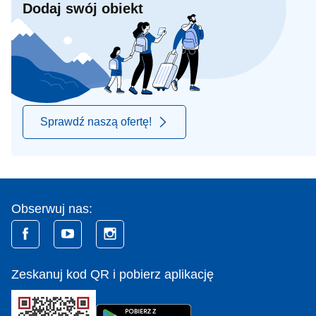
Dodaj swój obiekt
Sprawdź naszą ofertę!
Obserwuj nas:
Zeskanuj kod QR i pobierz aplikację