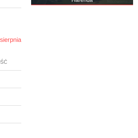
Harenda
 sierpnia
OŚĆ