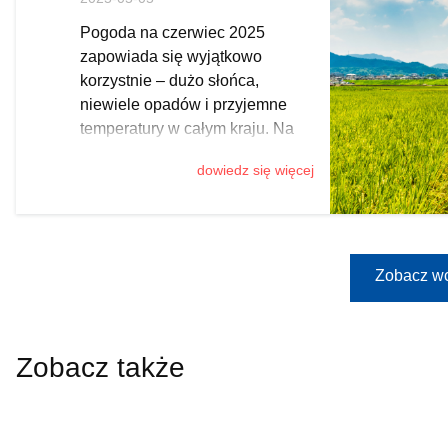
morzem
Pogoda na czerwiec 2025
zapowiada się wyjątkowo
korzystnie – dużo słońca,
niewiele opadów i przyjemne
temperatury w całym kraju. Na
podstawie przewidywań
dowiedz się więcej
synoptyków, przygotowaliśmy
długoterminową prognozę
pogody. Sprawdź, gdzie i kiedy
warto zaplanować urlop, by w
pełni skorzystać z dobrej aury i
Zobacz wc
uniknąć tłumów.
Zobacz także