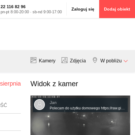
22 116 82 96
Zaloguj się
Dodaj obiekt
pn-pt 8:00-20:00 · sb-nd 9:00-17:00
Kamery
Zdjęcia
W pobliżu
Widok z kamer
 sierpnia
Jan
OŚĆ
Polecam do użytku domowego https://raw.githubusercontent.com/mariuszmjm/M3U8-TV-KAMERA-POLSKA/refs/heads/main/Kamery-pogodowe.m3u8