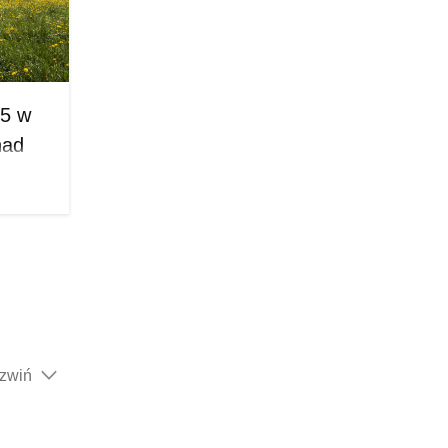
r,
aju, aż
ły,
acyjny
25 w
nad
p lub
ogoda
gionach
 dla
ognozę
i
ozwiń
gł
enne