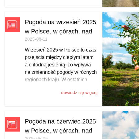
przymrozki w centrum, po coraz
częstszy śnieg w Tatrach,
Pieninach, Bieszczadach,
Pogoda na wrzesień 2025
Karkonoszach i Beskidach.
w Polsce, w górach, nad
Sprawdź, kiedy trafić na
2025-08-11
morzem
przejaśnienia, gdzie spodziewać
się śliskich szlaków i jak
Wrzesień 2025 w Polsce to czas
zaplanować jesienny wypad z
przejścia między ciepłym latem
odpowiednim ekwipunkiem.
a chłodną jesienią, co wpływa
na zmienność pogody w różnych
regionach kraju. W ostatnich
latach był to miesiąc nadzwyczaj
dowiedz się więcej
ciepły. A jak będzie w tym roku?
Postanowiliśmy to sprawdzić na
podstawie długoterminowych
przewidywań synoptyków.
Pogoda na czerwiec 2025
w Polsce, w górach, nad
2025-05-05