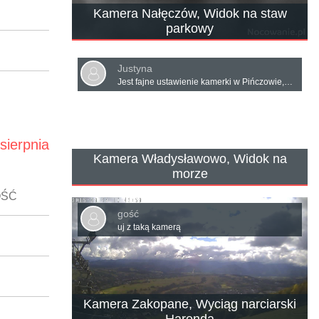
Kamera Nałęczów, Widok na staw
parkowy
Justyna
Jest fajne ustawienie kamerki w Pińczowie,nie zawsze działa ale pięknie ustawiona
sierpnia
Kamera Władysławowo, Widok na
morze
OŚĆ
gość
uj z taką kamerą
Kamera Zakopane, Wyciąg narciarski