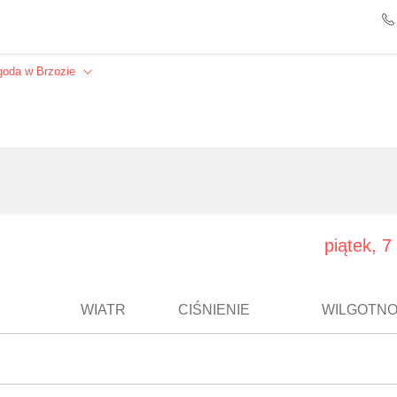
goda w Brzozie
Szukaj
piątek, 7
WIATR
CIŚNIENIE
WILGOTN