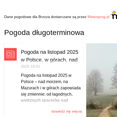
Dane pogodowe dla Brzoza dostarczane są przez
Meteoprog.pl
Pogoda długoterminowa
Pogoda na listopad 2025
w Polsce, w górach, nad
2025-10-01
morzem
Pogoda na listopad 2025 w
Polsce – nad morzem, na
Mazurach i w górach zapowiada
się zmiennie: od łagodnych,
wietrznych spacerów nad
Bałtykiem, przez mglisto-
dowiedz się więcej
słoneczne Mazury i pierwsze