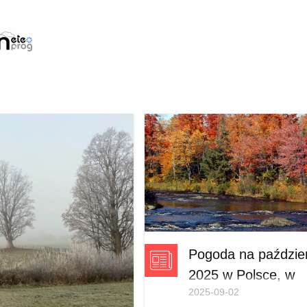
Pogoda na paździe
2025 w Polsce, w
2025-09-02
górach, nad morz