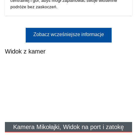
centralnej i gór, abyś mógł zaplanować swoje wiosenne
podróże bez zaskoczeń.
Zobacz wcześniejsze informacje
Widok z kamer
Kamera Mikołajki, Widok na port i zatokę