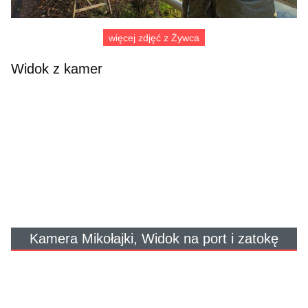
więcej zdjęć z Żywca
Widok z kamer
Kamera Mikołajki, Widok na port i zatokę