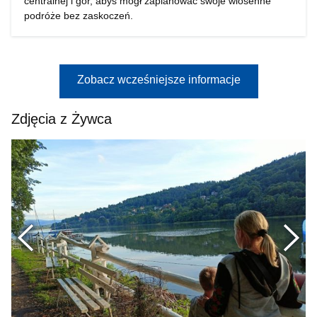
centralnej i gór, abyś mógł zaplanować swoje wiosenne
podróże bez zaskoczeń.
Zobacz wcześniejsze informacje
Zdjęcia z Żywca
Poprzednie