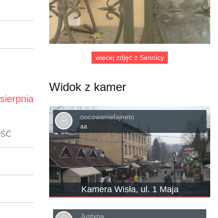
więcej zdjęć z Sennicy
Widok z kamer
 sierpnia
nocowaniefajneto
aa
OŚĆ
Kamera Wisła, ul. 1 Maja
Justyna