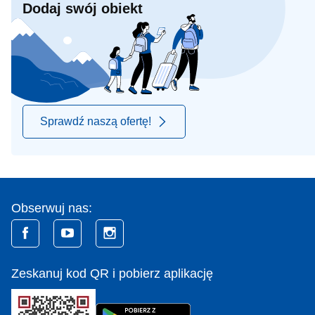
Dodaj swój obiekt
Sprawdź naszą ofertę!
Obserwuj nas:
Zeskanuj kod QR i pobierz aplikację