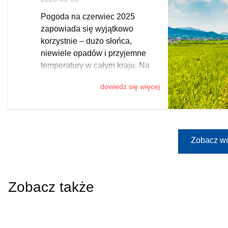
morzem
Pogoda na czerwiec 2025
zapowiada się wyjątkowo
korzystnie – dużo słońca,
niewiele opadów i przyjemne
temperatury w całym kraju. Na
podstawie przewidywań
dowiedz się więcej
synoptyków, przygotowaliśmy
długoterminową prognozę
pogody. Sprawdź, gdzie i kiedy
warto zaplanować urlop, by w
pełni skorzystać z dobrej aury i
Zobacz wc
uniknąć tłumów.
Zobacz także