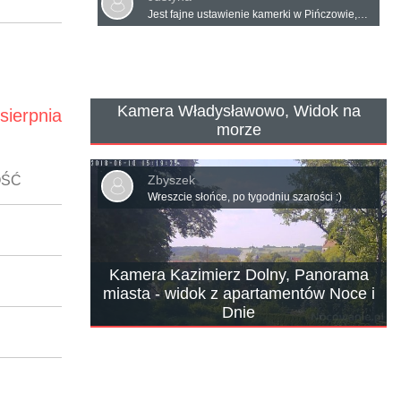
Jest fajne ustawienie kamerki w Pińczowie,nie zawsze działa ale pięknie ustawiona
Kamera Władysławowo, Widok na
sierpnia
morze
Zbyszek
OŚĆ
Wreszcie słońce, po tygodniu szarości :)
Kamera Kazimierz Dolny, Panorama
miasta - widok z apartamentów Noce i
Dnie