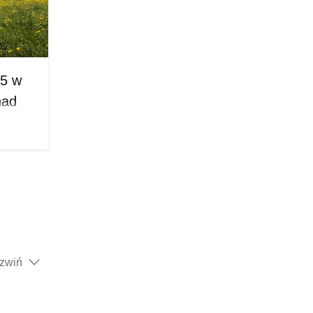
r,
aju, aż
ły,
acyjny
25 w
nad
p lub
ogoda
gionach
 dla
ognozę
i
ozwiń
gł
enne