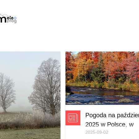
Pogoda na paździe
2025 w Polsce, w
2025-09-02
górach, nad morz