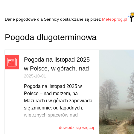
Dane pogodowe dla Sennicy dostarczane są przez
Meteoprog.pl
Pogoda długoterminowa
Pogoda na listopad 2025
w Polsce, w górach, nad
2025-10-01
morzem
Pogoda na listopad 2025 w
Polsce – nad morzem, na
Mazurach i w górach zapowiada
się zmiennie: od łagodnych,
wietrznych spacerów nad
Bałtykiem, przez mglisto-
dowiedz się więcej
słoneczne Mazury i pierwsze