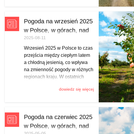
przymrozki w centrum, po coraz
częstszy śnieg w Tatrach,
Pieninach, Bieszczadach,
Pogoda na wrzesień 2025
Karkonoszach i Beskidach.
w Polsce, w górach, nad
Sprawdź, kiedy trafić na
2025-08-11
morzem
przejaśnienia, gdzie spodziewać
się śliskich szlaków i jak
Wrzesień 2025 w Polsce to czas
zaplanować jesienny wypad z
przejścia między ciepłym latem
odpowiednim ekwipunkiem.
a chłodną jesienią, co wpływa
na zmienność pogody w różnych
regionach kraju. W ostatnich
latach był to miesiąc nadzwyczaj
dowiedz się więcej
ciepły. A jak będzie w tym roku?
Postanowiliśmy to sprawdzić na
podstawie długoterminowych
przewidywań synoptyków.
Pogoda na czerwiec 2025
w Polsce, w górach, nad
2025-05-05