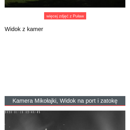
więcej zdjęć z Puław
Widok z kamer
Kamera Mikołajki, Widok na port i zatokę