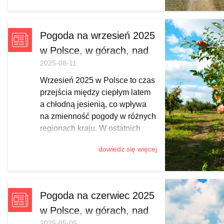
przymrozki w centrum, po coraz
częstszy śnieg w Tatrach,
Pieninach, Bieszczadach,
Pogoda na wrzesień 2025
Karkonoszach i Beskidach.
w Polsce, w górach, nad
Sprawdź, kiedy trafić na
2025-08-11
morzem
przejaśnienia, gdzie spodziewać
się śliskich szlaków i jak
Wrzesień 2025 w Polsce to czas
zaplanować jesienny wypad z
przejścia między ciepłym latem
odpowiednim ekwipunkiem.
a chłodną jesienią, co wpływa
na zmienność pogody w różnych
regionach kraju. W ostatnich
latach był to miesiąc nadzwyczaj
dowiedz się więcej
ciepły. A jak będzie w tym roku?
Postanowiliśmy to sprawdzić na
podstawie długoterminowych
przewidywań synoptyków.
Pogoda na czerwiec 2025
w Polsce, w górach, nad
2025-05-05