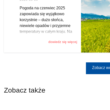
morzem
Pogoda na czerwiec 2025
zapowiada się wyjątkowo
korzystnie – dużo słońca,
niewiele opadów i przyjemne
temperatury w całym kraju. Na
podstawie przewidywań
dowiedz się więcej
synoptyków, przygotowaliśmy
długoterminową prognozę
pogody. Sprawdź, gdzie i kiedy
warto zaplanować urlop, by w
pełni skorzystać z dobrej aury i
Zobacz wc
uniknąć tłumów.
Zobacz także