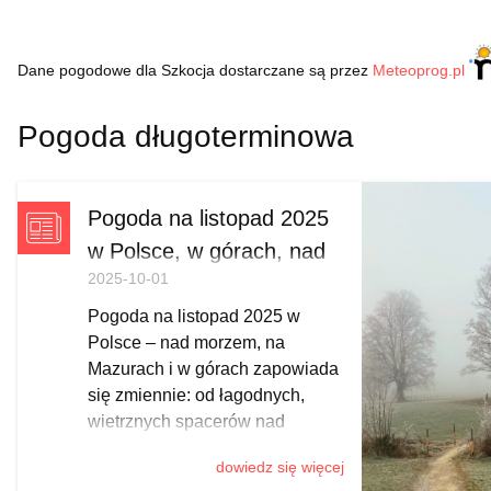
Dane pogodowe dla Szkocja dostarczane są przez
Meteoprog.pl
Pogoda długoterminowa
Pogoda na listopad 2025
w Polsce, w górach, nad
2025-10-01
morzem
Pogoda na listopad 2025 w
Polsce – nad morzem, na
Mazurach i w górach zapowiada
się zmiennie: od łagodnych,
wietrznych spacerów nad
Bałtykiem, przez mglisto-
dowiedz się więcej
słoneczne Mazury i pierwsze