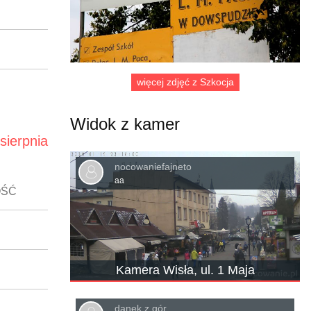
więcej zdjęć z Szkocja
Widok z kamer
sierpnia
nocowaniefajneto
aa
OŚĆ
Kamera Wisła, ul. 1 Maja
danek z gór