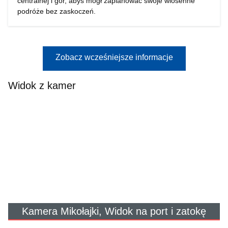
centralnej i gór, abyś mógł zaplanować swoje wiosenne
podróże bez zaskoczeń.
Zobacz wcześniejsze informacje
Widok z kamer
Kamera Mikołajki, Widok na port i zatokę